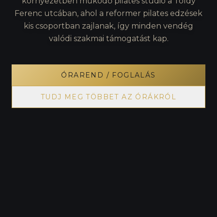
környezetben működő pilates stúdió a Toldy
Ferenc utcában, ahol a reformer pilates edzések
kis csoportban zajlanak, így minden vendég
valódi szakmai támogatást kap.
ÓRAREND / FOGLALÁS
TUDJ MEG TÖBBET AZ ÓRÁKRÓL