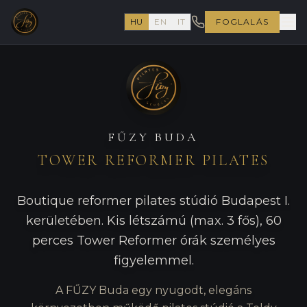
HU
EN
IT
FOGLALÁS
FŰZY BUDA
TOWER REFORMER PILATES
Boutique reformer pilates stúdió Budapest I.
kerületében. Kis létszámú (max. 3 fős), 60
perces Tower Reformer órák személyes
figyelemmel.
A FŰZY Buda egy nyugodt, elegáns